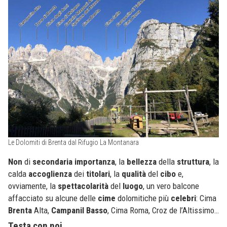
Le Dolomiti di Brenta dal Rifugio La Montanara
Non
di
secondaria
importanza
, la
bellezza
della
struttura
, la
calda
accoglienza
dei
titolari
, la
qualità
del
cibo
e,
ovviamente, la
spettacolarità
del
luogo
, un vero balcone
affacciato su alcune delle
cime
dolomitiche più
celebri
: Cima
Brenta
Alta,
Campanil Basso
, Cima Roma, Croz de l’Altissimo…
Testa con noi