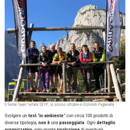
Il Tester Team “estate 2019”, lo scorso ottobre in Dolomiti Paganella
Svolgere un
test
“
in
ambiente
” con circa 100 prodotti di
diversa tipologia,
non
è
una
passeggiata
. Ogni
dettaglio
organizzativo
, ogni pronta
risoluzione
di eventuali