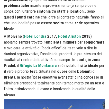
problematiche
insorte improvvisamente (e sempre ce ne
sono), ogni ulteriore
sintonia
tra
staff
e
location
… Sono
questi i
punti
cardine
che, oltre al contesto naturale, fanno si
che una località possa essere
scelta
come
sede
operativa
ideale
.
A
Molveno
(
Hotel Londra
2017,
Hotel Ariston
2018
)
abbiamo sempre trovato l’
ambiente
migliore
per
soggiornare
e svolgere le attività di “back-office” del test, vale a dire le
riunioni organizzative, l’analisi dei prodotti, la pre-stesura dei
risultati al rientro dalle attività sul campo.
In quota
, in
zona
Pradel
, il
Rifugio La Montanara
si è rivelato il
sito
ideale
per
il vero e proprio
test
. Situata nel
cuore
delle
Dolomiti
di
Brenta
, la nostra “base operativa avanzata” ci ha concesso di
eliminare pressoché totalmente ogni tempo morto tra un test e
l’altro, ottimizzando il lavoro e innalzando la qualità dello
stesso.