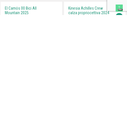
T
El Camös 00 Bici All
Kinesia Achilles Crew
Mountain 2025
calza propriocettiva 2024
Outdoortest.it è una guida all’acquisto di attrezzatura sportiva per
l’outdoor che nasce dall’esperienza di professionisti del mondo dello