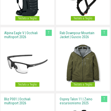
Testato a Teglio
Testato a Teglio
T
T
Alpina Eagle V | Occhiali
Rab Downpour Mountain
multisport 2026
Jacket | Guscio 2026
Testato a Teglio
Testato a Teglio
T
Bliz P001 | Occhiali
Osprey Talon 11 | Zaino
multisport 2026
escursionismo 2025