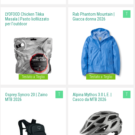
T
LYOFOOD Chicken Tikka
Rab Phantom Mountain |
Masala | Pasto liofilizzato
Giacca donna 2026
per l'outdoor
Testato a Teglio
Testato a Teglio
T
T
Osprey Syncro 20 | Zaino
Alpina Mythos 3.0 L.E. |
MTB 2026
Casco da MTB 2026