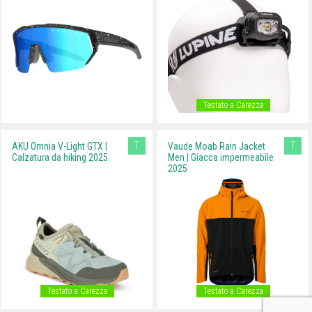
Testato a Carezza
T
T
AKU Omnia V-Light GTX |
Vaude Moab Rain Jacket
Calzatura da hiking 2025
Men | Giacca impermeabile
2025
Testato a Carezza
Testato a Carezza