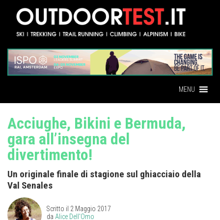
MENU
Acciughe, Bikini e Bermuda,
gara all’insegna del
divertimento!
Un originale finale di stagione sul ghiacciaio della
Val Senales
Scritto il
2 Maggio 2017
da
Alice Dell'Omo