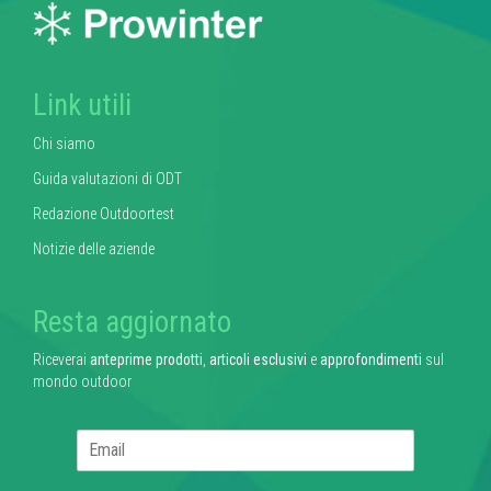
Link utili
Chi siamo
Guida valutazioni di ODT
Redazione Outdoortest
Notizie delle aziende
Resta aggiornato
Riceverai
anteprime prodotti
,
articoli esclusivi
e
approfondimenti
sul
mondo outdoor
E
m
a