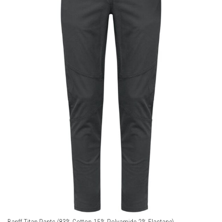
Banff Titan Pants (83% Cotton-15% Polyamide-2% Elastane)