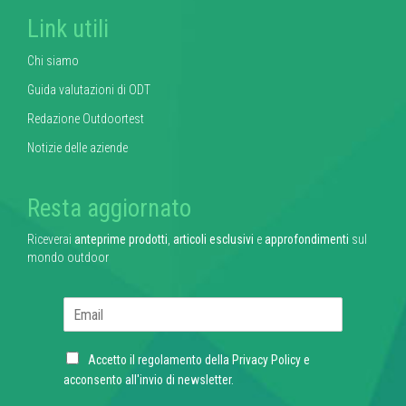
Link utili
Chi siamo
Guida valutazioni di ODT
Redazione Outdoortest
Notizie delle aziende
Resta aggiornato
Riceverai
anteprime prodotti
,
articoli esclusivi
e
approfondimenti
sul
mondo outdoor
E
m
a
C
i
Accetto il regolamento della
Privacy Policy
e
h
l
acconsento all'invio di newsletter.
e
*