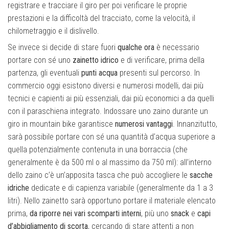
registrare e tracciare il giro per poi verificare le proprie
prestazioni e la difficoltà del tracciato, come la velocità, il
chilometraggio e il dislivello.
Se invece si decide di stare fuori
qualche ora
è necessario
portare con sé uno
zainetto idrico
e di verificare, prima della
partenza, gli eventuali
punti acqua
presenti sul percorso. In
commercio oggi esistono diversi e numerosi modelli, dai più
tecnici e capienti ai più essenziali, dai più economici a da quelli
con il paraschiena integrato. Indossare uno zaino durante un
giro in mountain bike garantisce
numerosi vantaggi
. Innanzitutto,
sarà possibile portare con sé una quantità d’acqua superiore a
quella potenzialmente contenuta in una borraccia (che
generalmente è da 500 ml o al massimo da 750 ml): all’interno
dello zaino c’è un’apposita tasca che può accogliere le
sacche
idriche
dedicate e di capienza variabile (generalmente da 1 a 3
litri). Nello zainetto sarà opportuno portare il materiale elencato
prima,
da riporre nei vari scomparti interni
, più uno
snack
e
capi
d’abbigliamento di scorta
, cercando di stare attenti a non