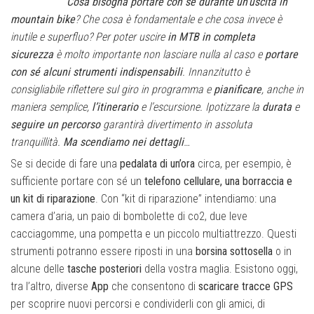
Cosa bisogna portare con sé durante un’uscita in
mountain bike
? Che cosa è fondamentale e che cosa invece è
inutile e superfluo? Per poter uscire
in MTB in completa
sicurezza
è molto importante non lasciare nulla al caso e
portare
con sé alcuni strumenti indispensabili
. Innanzitutto è
consigliabile riflettere sul giro in programma e
pianificare
, anche in
maniera semplice,
l’itinerario
e l’escursione. Ipotizzare la
durata
e
seguire un percorso
garantirà divertimento in assoluta
tranquillità.
Ma scendiamo nei dettagli
…
Se si decide di fare una
pedalata di un’ora
circa, per esempio, è
sufficiente portare con sé un
telefono cellulare, una borraccia e
un kit di riparazione
. Con “kit di riparazione” intendiamo: una
camera d’aria, un paio di bombolette di co2, due leve
cacciagomme, una pompetta e un piccolo multiattrezzo. Questi
strumenti potranno essere riposti in una
borsina sottosella
o in
alcune delle
tasche posteriori
della vostra maglia. Esistono oggi,
tra l’altro, diverse
App
che consentono di
scaricare tracce GPS
per scoprire nuovi percorsi e condividerli con gli amici, di