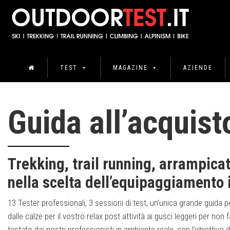
TEST
MAGAZINE
AZIENDE
Guida all’acquis
Trekking, trail running, arrampicat
nella scelta dell’equipaggiamento 
13 Tester professionali, 3 sessioni di test, un’unica grande guida per
dalle calze per il vostro relax post attività ai gusci leggeri per non far
testato dai nostri professionisti in ambiente reale, con l’obiettivo di 