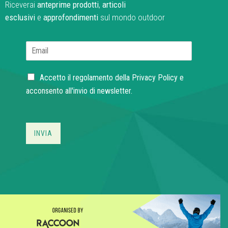
Riceverai
anteprime prodotti
,
articoli
esclusivi
e
approfondimenti
sul mondo outdoor
E
m
a
C
i
Accetto il regolamento della
Privacy Policy
e
h
l
acconsento all'invio di newsletter.
e
*
c
k
b
INVIA
o
x
e
s
*