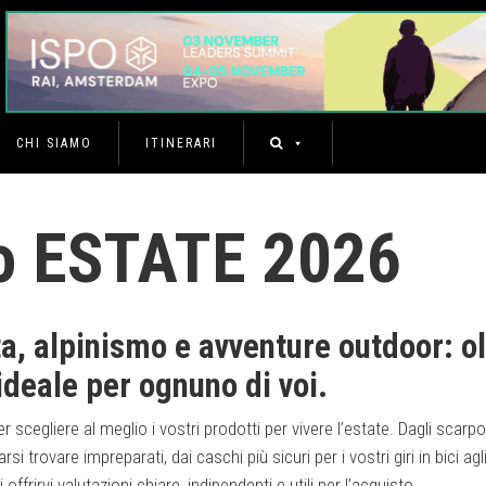
CHI SIAMO
ITINERARI
to ESTATE 2026
a, alpinismo e avventure outdoor: ol
ideale per ognuno di voi.
 scegliere al meglio i vostri prodotti per vivere l’estate. Dagli scarpon
si trovare impreparati, dai caschi più sicuri per i vostri giri in bici agli
offrirvi valutazioni chiare, indipendenti e utili per l’acquisto.