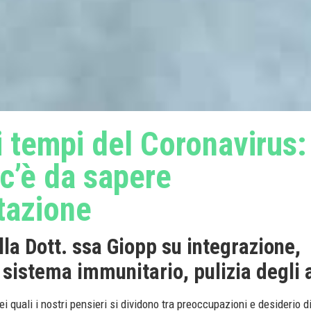
i tempi del Coronavirus:
c’è da sapere
tazione
la Dott. ssa Giopp su integrazione,
, sistema immunitario, pulizia degli 
ei quali i nostri pensieri si dividono tra preoccupazioni e desiderio d