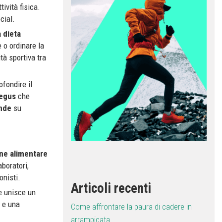
tività fisica.
cial.
 dieta
 o ordinare la
tà sportiva tra
fondire il
egus
che
nde
su
ne alimentare
aboratori,
onisti.
Articoli recenti
he unisce un
i e una
Come affrontare la paura di cadere in
arrampicata