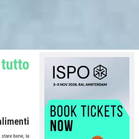
 tutto
alimenti
i stare bene, la