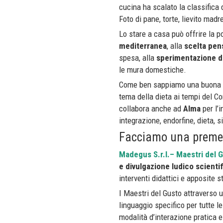
cucina ha scalato la classifica d
Foto di pane, torte, lievito madr
Lo stare a casa può offrire la po
mediterranea
, alla
scelta pen
spesa, alla
sperimentazione di
le mura domestiche.
Come ben sappiamo una buona al
tema della dieta ai tempi del C
collabora anche ad
Alma
per l’
integrazione, endorfine, dieta, s
Facciamo una preme
Madegus S.r.l.– Maestri del 
e divulgazione ludico scienti
interventi didattici e apposite s
I Maestri del Gusto attraverso u
linguaggio specifico per tutte l
modalità d’interazione pratica e