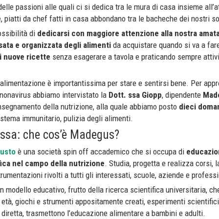
elle passioni alle quali ci si dedica tra le mura di casa insieme all’at
e, piatti da chef fatti in casa abbondano tra le bacheche dei nostri so
ssibilità di
dedicarsi con maggiore attenzione alla nostra amata
sata e organizzata degli alimenti
da acquistare quando si va a fare
 nuove ricette
senza esagerare a tavola e praticando sempre attivi
imentazione è importantissima per stare e sentirsi bene. Per appro
ononavirus abbiamo intervistato la
Dott. ssa Giopp
, dipendente
Mad
insegnamento della nutrizione, alla quale abbiamo posto
dieci doma
istema immunitario, pulizia degli alimenti.
ssa: che cos’è Madegus?
Gusto
è una società spin off accademico che si occupa di
educazio
fica nel campo della nutrizione
. Studia, progetta e realizza corsi, l
trumentazioni rivolti a tutti gli interessati, scuole, aziende e professi
n modello educativo, frutto della ricerca scientifica universitaria, c
e età, giochi e strumenti appositamente creati, esperimenti scientific
 diretta, trasmettono l’educazione alimentare a bambini e adulti.