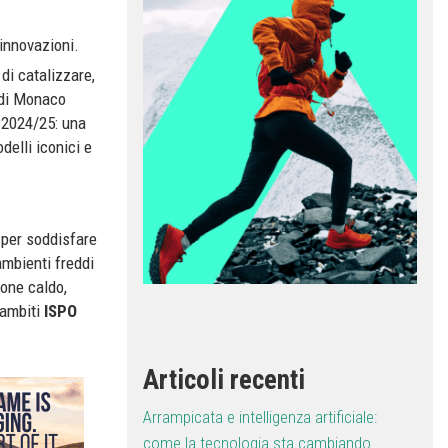
innovazioni.
di catalizzare,
a di Monaco
 2024/25: una
delli iconici e
o per soddisfare
ambienti freddi
pone caldo,
i ambiti
ISPO
Articoli recenti
Arrampicata e intelligenza artificiale:
come la tecnologia sta cambiando