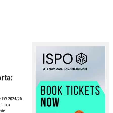
erta:
ne FW 2024/25.
eneta a
nte