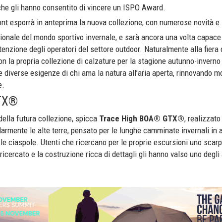
tiche gli hanno consentito di vincere un ISPO Award.
ont esporrà in anteprima la nuova collezione, con numerose novità e 
onale del mondo sportivo invernale, e sarà ancora una volta capace 
tenzione degli operatori del settore outdoor. Naturalmente alla fier
 la propria collezione di calzature per la stagione autunno-inverno
diverse esigenze di chi ama la natura all’aria aperta, rinnovando mo
e.
TX®
 della futura collezione, spicca
Trace High BOA® GTX®
, realizzat
larmente le alte terre, pensato per le lunghe camminate invernali in 
n le ciaspole. Utenti che ricercano per le proprie escursioni uno scar
n ricercato e la costruzione ricca di dettagli gli hanno valso uno degl