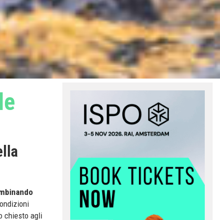
le
ella
mbinando
condizioni
o chiesto agli