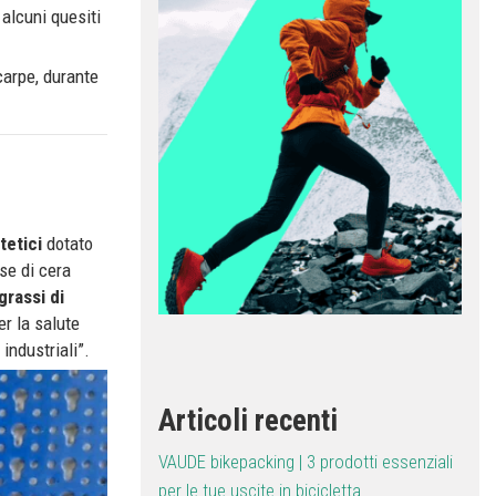
 alcuni quesiti
carpe, durante
tetici
dotato
se di cera
grassi di
r la salute
industriali”.
Articoli recenti
VAUDE bikepacking | 3 prodotti essenziali
per le tue uscite in bicicletta