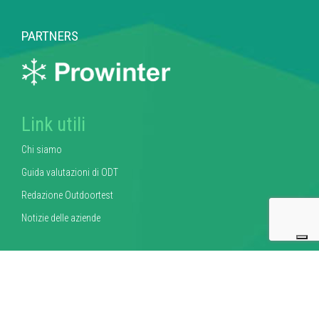
PARTNERS
Link utili
Chi siamo
Guida valutazioni di ODT
Redazione Outdoortest
Notizie delle aziende
Resta aggiornato
Riceverai
anteprime prodotti
,
articoli esclusivi
e
approfondimenti
sul
mondo outdoor