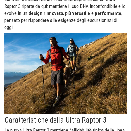
Raptor 3 riparte da qui: mantiene il suo DNA inconfondibile e lo
evolve in un
design rinnovato
, più
versatile
e
performante
,
pensato per rispondere alle esigenze degli escursionisti di
oggi.
Caratteristiche della Ultra Raptor 3
La nuova Ultra Raptor 3 mantiene l’affidabilità tipica della linea,