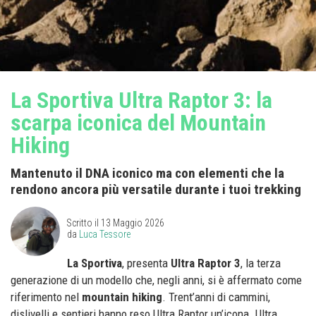
La Sportiva Ultra Raptor 3: la
scarpa iconica del Mountain
Hiking
Mantenuto il DNA iconico ma con elementi che la
rendono ancora più versatile durante i tuoi trekking
Scritto il
13 Maggio 2026
da
Luca Tessore
La Sportiva
, presenta
Ultra Raptor 3
, la terza
generazione di un modello che, negli anni, si è affermato come
riferimento nel
mountain hiking
. Trent’anni di cammini,
dislivelli e sentieri hanno reso Ultra Raptor un’icona. Ultra