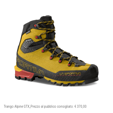
Trango Alpine GTX_Prezzo al pubblico consigliato: € 370,00