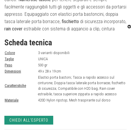
facilmente raggiungibili tutti gli oggetti e gli accessori da portarsi
appresso. Equipaggiato con elastici porta bastoncini, doppia
tasca laterale porta borracce,
fischietto
di sicurezza incorporato,
rain cover
estraibile con sistema di aggancio a clip, cintura
imbottita in vita.
Compatibile con
H2O bag
.
Scheda tecnica
Colore
3 varianti disponibili
Taglie
UNICA
Peso
500 gr
Dimensioni
49 x 28 x 19 cm
Elastici porta bastoni; Tasca a rapido accesso sul
cinturone; Doppia tasca laterale porta borracce; fischietto
Caratteristiche
di sicurezza; Compatibile con H2O bag; Rain cover
estraibile; tasca superiore zippata a rapido accesso
Materiale
420D Nylon ripstop; Mesh traspirante sul dorso
CHIEDI ALL'ESPERTO