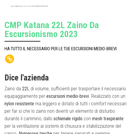
Zaino CMP Katana 22L in colore RED ORANGE-ANTRACITE
CMP Katana 22L Zaino Da
Escursionismo 2023
HA TUTTO IL NECESSARIO PER LE TUE ESCURSIONI MEDIO-BREVI
Dice l'azienda
Zaino da
22L
di volume, sufficienti per trasportare il necessario
equipaggiamento per
escursioni medio-brevi
. Realizzato con un
nylon resistente
ma leggero e dotato di tutti i comfort necessari
per far si che lo zaino non diventi un elemento di disturbo
durante il cammino, dallo
schienale rigido
con
mesh traspirante
per la ventilazione ai sistemi di chiusura e stabilizzazione del
carico.
Numerose tasche
per tenere separati e sempre