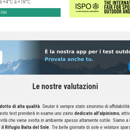
a +4°C a +18°C
IONI
Le nostre valutazioni
otto di alta qualità
. Deuter è sempre stato sinonimo di affidabilità
uesto test prenderà in esame uno zaino
dedicato all'alpinismo
, atti
ttività che viene svolta in ambiente spesso altamente ostile. Siamo a
il Rifugio Baita del Sole
. Tre belle giornate di sole e velature spa