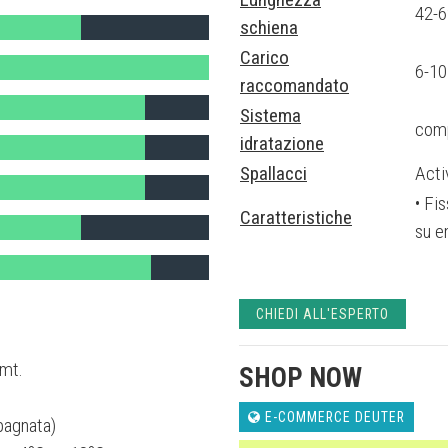
42-
schiena
Carico
6-10
raccomandato
Sistema
comp
idratazione
Spallacci
Acti
• Fi
Caratteristiche
su en
CHIEDI ALL'ESPERTO
7mt.
SHOP NOW
E-COMMERCE DEUTER
 bagnata)