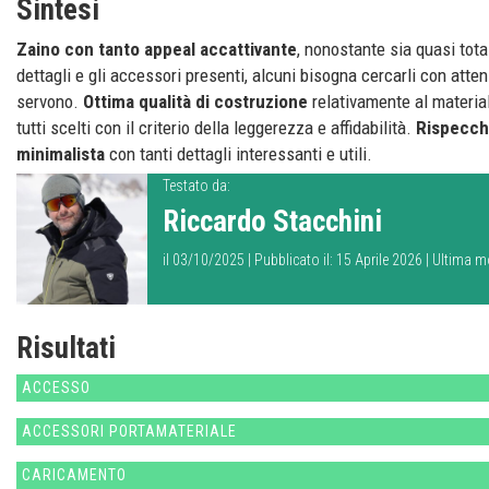
Sintesi
Zaino con tanto appeal accattivante
, nonostante sia quasi total
dettagli e gli accessori presenti, alcuni bisogna cercarli con atte
servono.
Ottima qualità di costruzione
relativamente al material
tutti scelti con il criterio della leggerezza e affidabilità.
Rispecchia
minimalista
con tanti dettagli interessanti e utili.
Testato da:
Riccardo Stacchini
il 03/10/2025 | Pubblicato il: 15 Aprile 2026 | Ultima m
Risultati
ACCESSO
ACCESSORI PORTAMATERIALE
CARICAMENTO