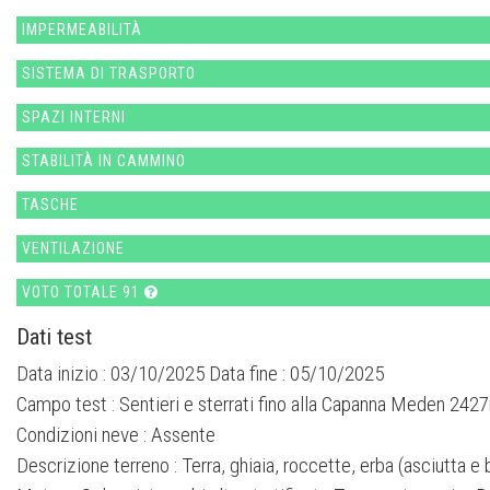
IMPERMEABILITÀ
SISTEMA DI TRASPORTO
SPAZI INTERNI
STABILITÀ IN CAMMINO
TASCHE
VENTILAZIONE
VOTO TOTALE 91
Dati test
Data inizio : 03/10/2025 Data fine : 05/10/2025
Campo test :
Sentieri e sterrati fino alla Capanna Meden 242
Condizioni neve :
Assente
Descrizione terreno :
Terra, ghiaia, roccette, erba (asciutta e