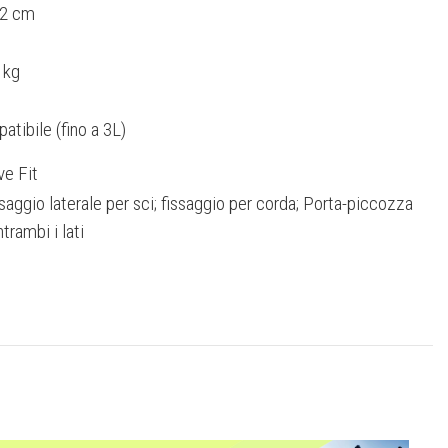
62 cm
 kg
atibile (fino a 3L)
ve Fit
ssaggio laterale per sci; fissaggio per corda; Porta-piccozza
trambi i lati