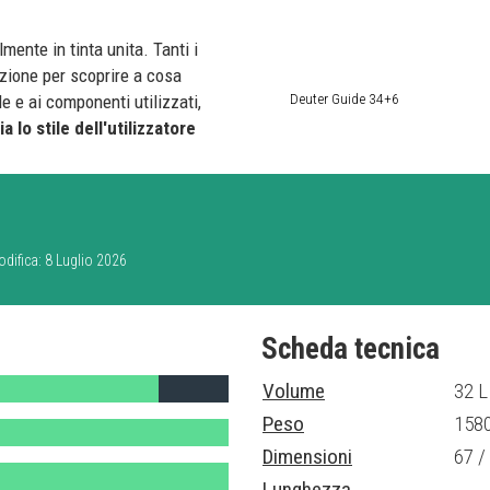
mente in tinta unita. Tanti i
nzione per scoprire a cosa
Deuter Guide 34+6
e e ai componenti utilizzati,
 lo stile dell'utilizzatore
odifica: 8 Luglio 2026
Scheda tecnica
Volume
32 L
Peso
1580
Dimensioni
67 /
Lunghezza