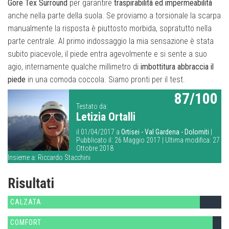
Gore Tex Surround
per garantire
traspirabilità ed impermeabilità
anche nella parte della suola. Se proviamo a torsionale la scarpa
manualmente la risposta è piuttosto morbida, sopratutto nella
parte centrale. Al primo indossaggio la mia sensazione è stata
subito piacevole, il piede entra agevolmente e si sente a suo
agio, internamente qualche millimetro di
imbottitura abbraccia il
piede
in una comoda coccola. Siamo pronti per il test.
87/100
Testato da:
Letizia Ortalli
il 01/04/2017 a
Ortisei - Val Gardena - Dolomiti
|
Pubblicato il: 26 Maggio 2017 | Ultima modifica: 27
Ottobre 2018
Insieme a:
Riccardo Stacchini
Risultati
CALZATA
COMFORT