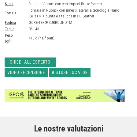
Suola
Suola in Vibram con con Impact Brake System
Tomaia in Nubuck con innesti laterali a tecnologia Nano-
Tomaia
CellsTM + puntale e tallone in
PU
Leather
Fodera
GORE-TEX® SURROUNDTM
Taglie
36 - 43
Peso
410 g (half pair)
(gr)
CHIEDI ALL'ESPERTO
VIDEO RECENSIONE
STORE LOCATOR
Le nostre valutazioni