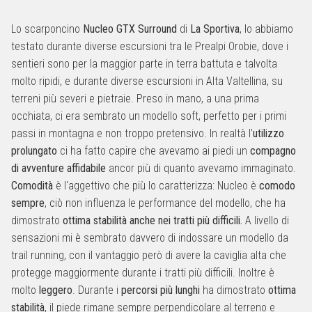
Lo scarponcino
Nucleo
GTX Surround
di
La Sportiva
, lo abbiamo
testato durante diverse escursioni tra le Prealpi Orobie, dove i
sentieri sono per la maggior parte in terra battuta e talvolta
molto ripidi, e durante diverse escursioni in Alta Valtellina, su
terreni più severi e pietraie. Preso in mano, a una prima
occhiata, ci era sembrato un modello soft, perfetto per i primi
passi in montagna e non troppo pretensivo. In realtà l'
utilizzo
prolungato
ci ha fatto capire che avevamo ai piedi un
compagno
di avventure affidabile
ancor più di quanto avevamo immaginato.
Comodità
è l'aggettivo che più lo caratterizza: Nucleo è
comodo
sempre
, ciò non influenza le performance del modello, che ha
dimostrato
ottima stabilità anche nei tratti più difficili.
A livello di
sensazioni mi è sembrato davvero di indossare un modello da
trail running, con il vantaggio però di avere la caviglia alta che
protegge maggiormente durante i tratti più difficili. Inoltre è
molto
leggero
. Durante i
percorsi più lunghi
ha dimostrato
ottima
stabilità
, il piede rimane sempre perpendicolare al terreno e