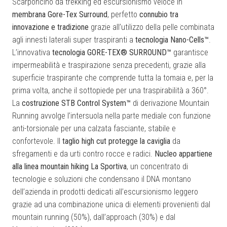
Scarponcino da trekking ed escursionismo veloce in
membrana Gore-Tex Surround
, perfetto
connubio tra
innovazione e tradizione
grazie all’utilizzo della pelle combinata
agli innesti laterali super traspiranti a
tecnologia Nano-Cells™
.
L’innovativa
tecnologia GORE-TEX® SURROUND™
garantisce
impermeabilità e traspirazione senza precedenti, grazie alla
superficie traspirante che comprende tutta la tomaia e, per la
prima volta, anche il sottopiede per una traspirabilità a 360°.
La
costruzione STB Control System™
di derivazione Mountain
Running avvolge l’intersuola nella parte mediale con funzione
anti-torsionale per una calzata fasciante, stabile e
confortevole. Il
taglio high cut protegge la caviglia
da
sfregamenti e da urti contro rocce e radici.
Nucleo appartiene
alla linea mountain hiking La Sportiva
, un concentrato di
tecnologie e soluzioni che condensano il DNA montano
dell’azienda in prodotti dedicati all’escursionismo leggero
grazie ad una combinazione unica di elementi provenienti dal
mountain running (50%), dall’approach (30%) e dal