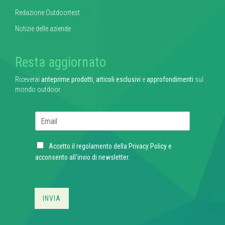
Redazione Outdoortest
Notizie delle aziende
Resta aggiornato
Riceverai
anteprime prodotti
,
articoli esclusivi
e
approfondimenti
sul
mondo outdoor
E
m
a
C
i
Accetto il regolamento della
Privacy Policy
e
h
l
acconsento all'invio di newsletter.
e
*
c
k
b
INVIA
o
x