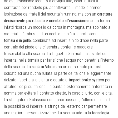
da escursionismo leggero a caviglia alta, colori attuali a
contrasto per renderlo più accattivante. Il modello prende
ispirazione dai fratelli del mountain running, ma con un
carattere
decisamente più robusto e orientato all'escursionismo
. La forma
infatti ricorda un modello da corsa in montagna, ma abbinato a
materiali più robusti ed un occhio un più alla protezione. La
tomaia è in pelle,
combinata ad inserti a nido d'ape nella parte
centrale del piede che ci sembra conferire maggiore
traspirabilità alla scarpa. La linguetta è in materiale sintetico
inserita nella tomaia per far si che l'acqua non penetri all'interno
della scarpa. La
suola in Vibram
ha un carrarmato piuttosto
solcato ed una buona rullata, la parte del tallone è leggermente
rialzata rispetto alla pianta e dotata di
impact brake system
per
attutire i colpi sul tallone. La punta è esternamente rinforzata in
gomma per evitare il contatto diretto, in caso di urto, con le dita.
La stringatura è classica con ganci passanti, l'ultimo dei quali ha
la possibilità di inserire la stringa dall'esterno per permettere
una migliore personalizzazione. La scarpa adotta la
tecnologia