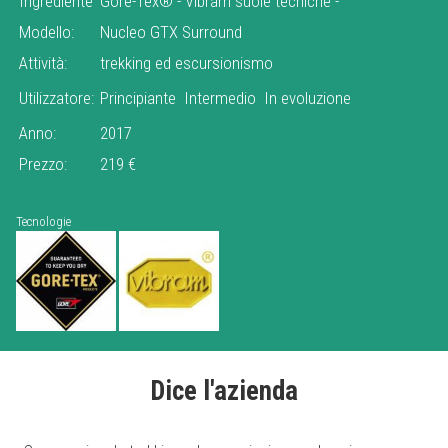
Ingrediente
Gore-Tex®
-
Vibram suole tecniche
-
Modello:
Nucleo GTX Surround
Attività:
trekking ed escursionismo
Utilizzatore:
Principiante
Intermedio
In evoluzione
Anno:
2017
Prezzo:
219 €
Tecnologie
Dice l'azienda