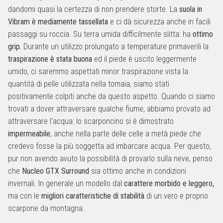
dandomi quasi la certezza di non prendere storte. La
suola in
Vibram è mediamente tassellata
e ci dà sicurezza anche in facili
passaggi su roccia. Su terra umida difficilmente slitta: ha
ottimo
grip.
Durante un utilizzo prolungato a temperature primaverili la
traspirazione è stata buona
ed il piede è uscito leggermente
umido, ci saremmo aspettati minor traspirazione vista la
quantità di pelle utilizzata nella tomaia, siamo stati
positivamente colpiti anche da questo aspetto. Quando ci siamo
trovati a dover attraversare qualche fiume, abbiamo provato ad
attraversare l'acqua: lo scarponcino si è dimostrato
impermeabile
, anche nella parte delle celle a metà piede che
credevo fosse la più soggetta ad imbarcare acqua. Per questo,
pur non avendo avuto la possibilità di provarlo sulla neve, penso
che
Nucleo
GTX Surround
sia ottimo anche in condizioni
invernali. In generale un modello dal
carattere morbido e leggero,
ma con le
migliori caratteristiche di stabilità
di un vero e proprio
scarpone da montagna.