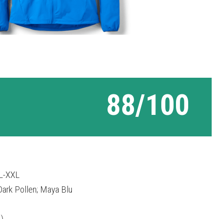
88/100
L-XXL
Dark Pollen; Maya Blu
)