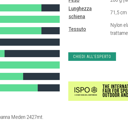
Lunghezza
71,5 cm
schiena
Nylon el
Tessuto
trattam
CHIEDI ALL'ESPERTO
a Capanna Meden 2427mt.