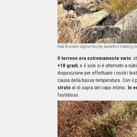
Rab Borealis Alpine Hoody durante il trekking
Il terreno era estremamente vario
: s
+18 gradi
, e il sole si è alternato a nub
disposizione per effettuare i nostri tes
causa della bassa temperatura. Con il pa
strato
al di sopra del capo intimo.
In e
fastidioso.