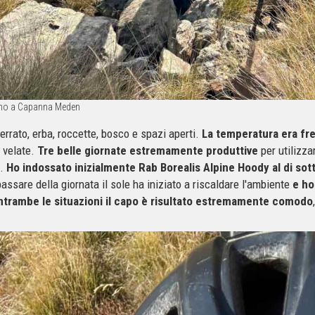
 fino a Capanna Meden
terrato, erba, roccette, bosco e spazi aperti.
La temperatura era fre
i velate.
Tre belle giornate estremamente produttive
per utilizza
t.
Ho indossato inizialmente Rab Borealis Alpine Hoody al di sot
ssare della giornata il sole ha iniziato a riscaldare l'ambiente
e ho
ntrambe le situazioni il capo è risultato estremamente comodo