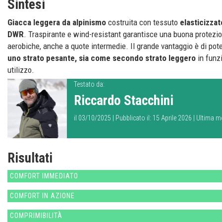
Sintesi
Giacca leggera da alpinismo
costruita con tessuto
elasticizza
DWR
. Traspirante e wind-resistant garantisce una buona protezion
aerobiche, anche a quote intermedie. Il grande vantaggio è di pot
uno strato pesante, sia come secondo strato leggero
in funz
utilizzo.
Testato da:
Riccardo Stacchini
il 03/10/2025 | Pubblicato il: 15 Aprile 2026 | Ultima m
Risultati
COMFORT IMMEDIATO
COMFORT IN AZIONE
COMPRIMIBILITÀ