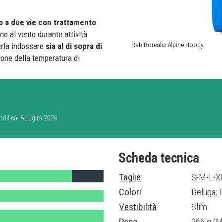
to a due vie con trattamento
e al vento durante attività
Rab Borealis Alpine Hoody
erla indossare
sia al di sopra di
ione della temperatura di
odifica: 8 Luglio 2026
Scheda tecnica
Taglie
S-M-L-X
Colori
Beluga; 
Vestibilità
Slim
Peso
266 g (M