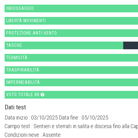
INDOSSAGGIO
LIBERTÀ MOVIMENTI
PROTEZIONE ANTI-VENTO
TASCHE
TERMICITÀ
TRASPIRABILITÀ
IMPERMEABILITÀ
VOTO TOTALE 88
Dati test
Data inizio : 03/10/2025 Data fine : 05/10/2025
Campo test :
Sentieri e sterrati in salita e discesa fino all
Condizioni neve :
Assente