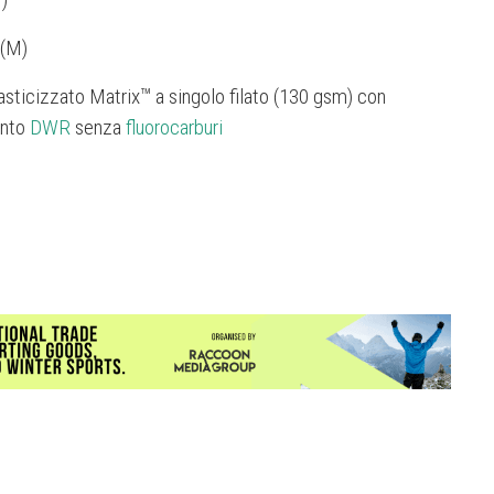
 (M)
asticizzato Matrix™ a singolo filato (130 gsm) con
ento
DWR
senza
fluorocarburi