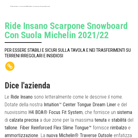
Ride Insano, con suola Michelin, scarpone da snowboard
Ride Insano Scarpone Snowboard
Con Suola Michelin 2021/22
PER ESSERE STABILI E SICURI SULLA TAVOLA E NEI TRASFERIMENTI SU
TERRENI IRREGOLARI E INSIDIOSI
Dice l'azienda
Le
Ride
Insano
sono letteralmente come le descrive il nome.
Dotate della nostra
Intuition
™
Center
Tongue
Dream
Liner
e del
nuovissimo
H4
BOA
®
Focus
Fit
System
, che fornisce un
sistema
di
calzata
precisa
a due zone per la massima
tenuta
e
stabilità
del
tallone
.
Fiber
Reinforced
Flex
Slime Tongue™
fornisce
rimbalzo
e
ammortizzazione
. La
nuova
Michelin
®
Traverse
Outsole
enfatizza