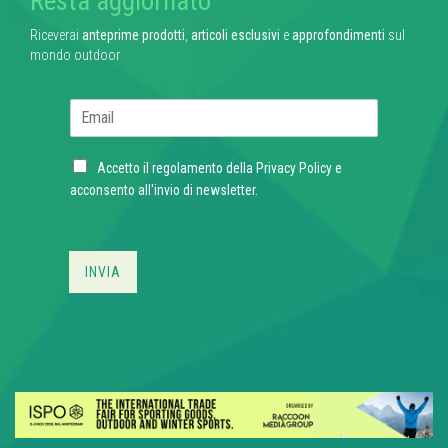
Resta aggiornato
Riceverai
anteprime prodotti
,
articoli esclusivi
e
approfondimenti
sul
mondo outdoor
E
m
a
C
i
Accetto il regolamento della
Privacy Policy
e
h
l
acconsento all'invio di newsletter.
e
*
c
k
b
INVIA
o
x
e
s
*