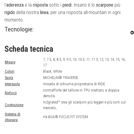
l'
aderenza
e la
risposta
sotto i
piedi
. Insano è lo
scarpone
più
rigido
della nostra
linea
, per una risposta all-mountain in ogni
momento.
Tecnologie:
MICHELIN® TRAVERSE:
Scheda tecnica
Questa suola presenta un unico gambo esterno in TPU
7, 7.5, 8, 8.5, 9, 9.5, 10, 10.5, 11, 11.5, 12, 13, 14, 15, 16,
incrociato per una migliore stabilità. Le durevoli mescole di
Misure
17
gomma WIC e OC insieme ai disegni del battistrada progettati da
Colori
Black, White
Michelin forniscono una trazione ottimale su neve e ghiaccio.
Suola
MICHELIN® TRAVERSE
L'intersuola +SLIME offre un'ammortizzazione reattiva, mentre il
Intersuola
miscela di schiuma proprietaria di RIDE
contrafforte del tallone in TPU iniettato a doppia
modello di incavo geometrico sotto i piedi fornisce una migliore
Rinforzi
densità
sensazione sulla tavola.
In2grated™ crea gli scarponi più leggeri e più corti sul
Costruzione
mercato,
H4 BOA® FOCUS FIT SYSTEM:
Sistema di
H4 BOA® FOCUS FIT SYSTEM
chiusura
Sistema di calzata attivato da un quadrante che permette una
chiusura precisa in due zone. Presenta il quadrante della lingua