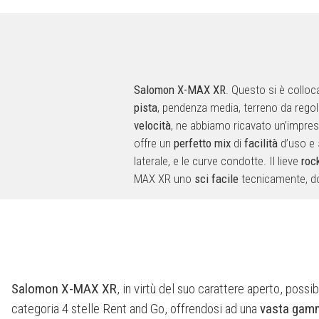
Salomon X-MAX XR
. Questo si è collo
pista
, pendenza media, terreno da rego
velocità
, ne abbiamo ricavato un’impre
offre un
perfetto mix
di
facilità
d’uso e
laterale, e le curve condotte. Il lieve
roc
MAX XR uno
sci facile
tecnicamente, d
Salomon X-MAX XR
, in virtù del suo carattere aperto, possib
categoria 4 stelle Rent and Go, offrendosi ad una
vasta gamma