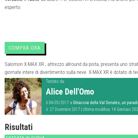
esperto.
COMPRA ORA
Salomon X-MAX XR , attrezzo allround da pista, presenta uno strato i
giornate intere di divertimento sulla neve. X-MAX XR è dotato di t
Testato da:
Alice Dell'Omo
il 04/05/2017 a
Ghiacciai della Val Senales, un parad
il: 27 Dicembre 2017 | Ultima modifica: 14 Gennaio 20
Risultati