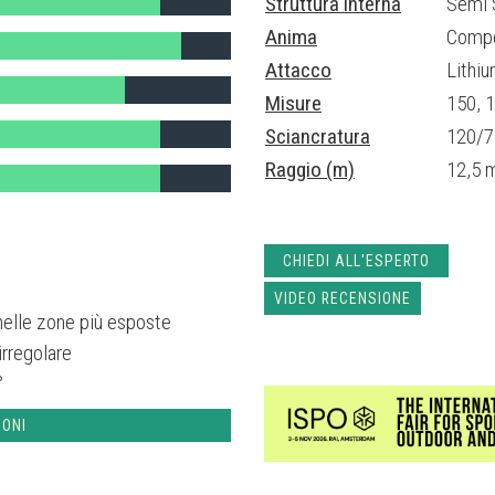
Struttura interna
Semi 
Anima
Compo
Attacco
Lithi
Misure
150, 
Sciancratura
120/7
Raggio (m)
12,5 
CHIEDI ALL'ESPERTO
VIDEO RECENSIONE
nelle zone più esposte
rregolare
°
IONI