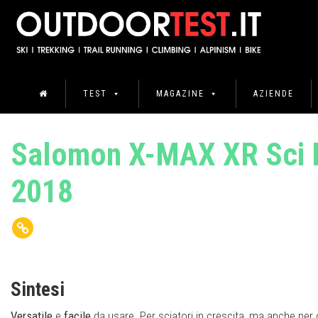
TEST
MAGAZINE
AZIENDE
Salomon X-MAX XR Sci D
2018
Sintesi
Versatile
e
facile
da usare. Per sciatori in crescita, ma anche per 