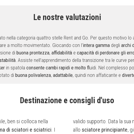
Le nostre valutazioni
cato nella categoria quattro stelle Rent and Go. Per questo motivo l
lare a molto movimentato. Giocando con l’
intera gamma
degli
archi 
ssione di
buona prontezza
,
affidabilità
e
capacità di perdonare gli err
stabilità
. Assiste nell’apprendimento della transizione tra le curve p
ker
in spatola
consente cambi rapidi e molto fl
uidi. Nel complesso p
otato di
buona polivalenza
,
adattabile
, quindi non affaticante e
divert
Destinazione e consigli d'uso
ile, ben si colloca nella
valido supporto. Data la sua
 di sciatori e sciatrici
. I
allo
sciatore principiante
, g