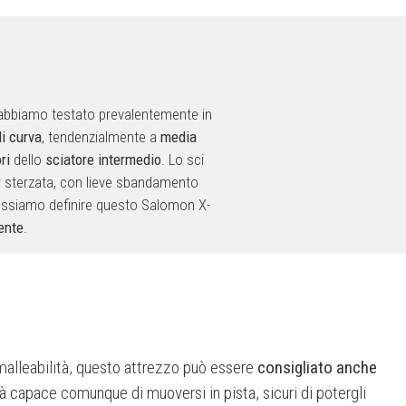
o abbiamo testato prevalentemente in
di curva
, tendenzialmente a
media
ori
dello
sciatore intermedio
. Lo sci
er sterzata, con lieve sbandamento
ossiamo definire questo Salomon X-
ente
.
 malleabilità, questo attrezzo può essere
consigliato anche
ià capace comunque di muoversi in pista, sicuri di potergli