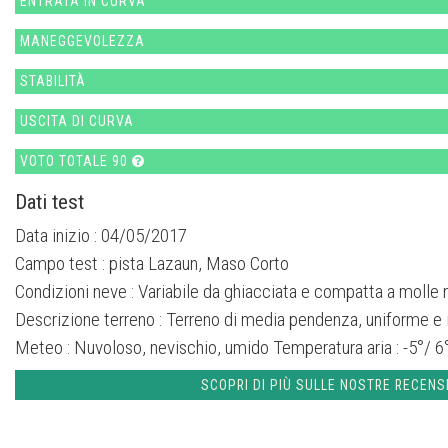
ENTRATA IN CURVA
MANEGGEVOLEZZA
STABILITÀ
USCITA DI CURVA
VOTO TOTALE 90
Dati test
Data inizio : 04/05/2017
Campo test :
pista Lazaun, Maso Corto
Condizioni neve :
Variabile da ghiacciata e compatta a molle 
Descrizione terreno :
Terreno di media pendenza, uniforme e i
Meteo :
Nuvoloso, nevischio, umido
Temperatura aria :
-5°/ 6
SCOPRI DI PIÙ SULLE NOSTRE RECENS