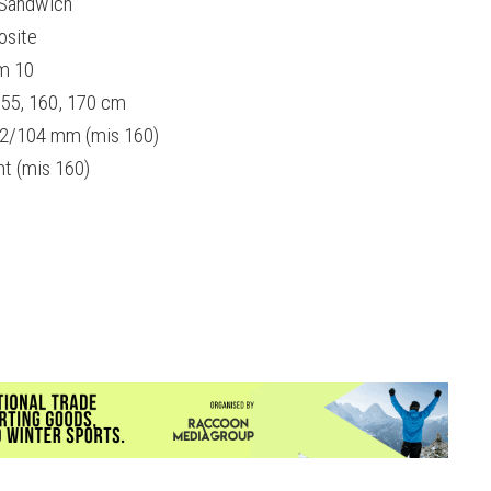
Sandwich
site
um 10
155, 160, 170 cm
2/104 mm (mis 160)
mt (mis 160)