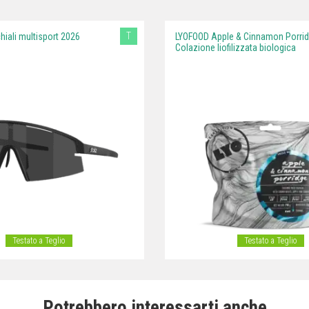
T
chiali multisport 2026
LYOFOOD Apple & Cinnamon Porrid
Colazione liofilizzata biologica
Testato a Teglio
Testato a Teglio
Potrebbero interessarti anche