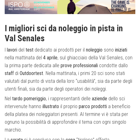
I migliori sci da noleggio in pista in
Val Senales
I
lavori
del
test
dedicato ai prodotti per il
noleggio
sono
iniziati
nella mattinata del
4 aprile
, sul ghiacciaio della Val Senales, con
la prima parte dedicata alle
prove
professionali
condotte dallo
staff
di
Outdoortest
. Nella mattinata, i primi 20 sci sono stati
valutati dal punto di vista della loro “usabilità”, sia da parte degli
utenti finali, sia da parte degli operatori dei noleggi.
Nel
tardo pomeriggio
, i rappresentanti delle
aziende
dello sci
intervenute hanno
illustrato
il proprio
parco
prodotti
a beneficio
della platea dei noleggiatori presenti. Al termine vi è stata per
ognuno la possibilità di approfondire il tema con ogni singolo
marchio.
La
serata
si è conclusa con la
cena
“tirolese” offerta