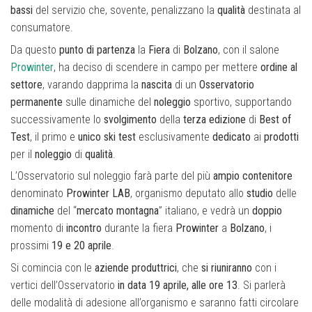
bassi
del servizio che, sovente, penalizzano la
qualità
destinata al
consumatore.
Da questo
punto di partenza
la
Fiera
di
Bolzano
, con il salone
Prowinter
, ha deciso di scendere in campo per mettere
ordine
al
settore
, varando dapprima la
nascita
di un
Osservatorio
permanente
sulle dinamiche del
noleggio
sportivo, supportando
successivamente lo
svolgimento
della
terza
edizione
di
Best
of
Test
, il primo e
unico ski test
esclusivamente
dedicato
ai
prodotti
per il
noleggio
di
qualità
.
L’Osservatorio sul noleggio farà parte del più
ampio
contenitore
denominato
Prowinter
LAB
, organismo deputato allo
studio
delle
dinamiche
del “
mercato
montagna
” italiano, e vedrà un
doppio
momento di
incontro
durante la fiera
Prowinter
a
Bolzano
, i
prossimi
19 e 20 aprile
.
Si comincia con le
aziende
produttrici
, che
si
riuniranno
con i
vertici dell’Osservatorio
in data 19 aprile, alle ore 13
. Si parlerà
delle modalità di adesione all’organismo e saranno fatti circolare