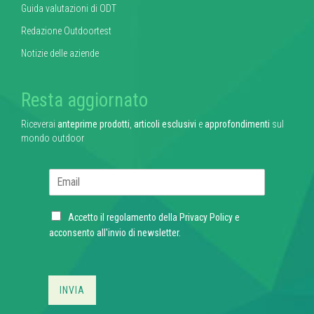
Guida valutazioni di ODT
Redazione Outdoortest
Notizie delle aziende
Resta aggiornato
Riceverai
anteprime prodotti
,
articoli esclusivi
e
approfondimenti
sul
mondo outdoor
E
m
a
C
i
Accetto il regolamento della
Privacy Policy
e
h
l
acconsento all'invio di newsletter.
e
*
c
k
b
INVIA
o
x