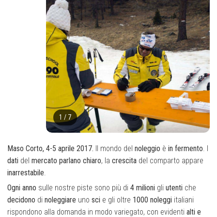
1
/
7
Maso Corto, 4-5 aprile 2017.
Il mondo del
noleggio
è
in
fermento
. I
dati
del
mercato
parlano
chiaro
, la
crescita
del comparto appare
inarrestabile
.
Ogni
anno
sulle nostre piste sono più di
4 milioni
gli
utenti
che
decidono
di
noleggiare
uno
sci
e gli oltre
1000
noleggi
italiani
rispondono alla domanda in modo variegato, con evidenti
alti
e