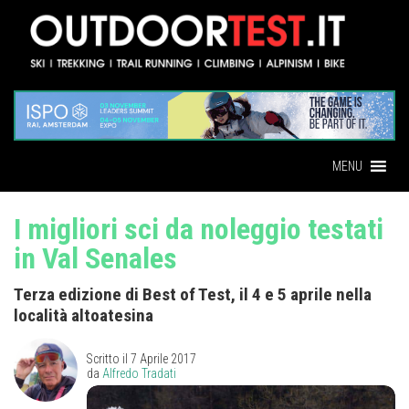
MENU
I migliori sci da noleggio testati
in Val Senales
Terza edizione di Best of Test, il 4 e 5 aprile nella
località altoatesina
Scritto il
7 Aprile 2017
da
Alfredo Tradati