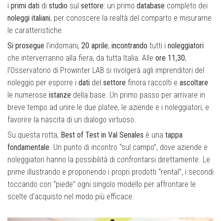
i
primi
dati
di
studio
sul
settore
: un primo
database
completo dei
noleggi
italiani
, per conoscere la realtà del comparto e misurarne
le caratteristiche.
Si prosegue
l’indomani,
20 aprile
,
incontrando
tutti i
noleggiatori
che interverranno alla fiera, da tutta Italia. Alle
ore 11,30
,
l’Osservatorio di Prowinter LAB si rivolgerà agli imprenditori del
noleggio per esporre i
dati
del
settore
finora raccolti e
ascoltare
le numerose
istanze
della base. Un primo passo per arrivare in
breve tempo ad unire le due platee, le aziende e i noleggiatori, e
favorire la nascita di un dialogo virtuoso.
Su questa rotta,
Best of Test in Val Senales
è una
tappa
fondamentale
. Un punto di incontro “sul campo”, dove aziende e
noleggiatori hanno la possibilità di confrontarsi direttamente. Le
prime illustrando e proponendo i propri prodotti “rental”, i secondi
toccando con “piede” ogni singolo modello per affrontare le
scelte d’acquisto nel modo più efficace.