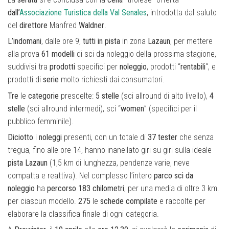
dall’
Associazione Turistica della Val Senales
, introdotta dal saluto
del
direttore
Manfred
Waldner
.
L’indomani
, dalle ore 9,
tutti
in
pista
in zona
Lazaun
, per mettere
alla prova
61 modelli
di sci da noleggio della prossima stagione,
suddivisi tra
prodotti
specifici per
noleggio
, prodotti “
rentabili
“, e
prodotti di
serie
molto richiesti dai consumatori.
Tre
le
categorie
prescelte:
5 stelle
(sci allround di alto livello),
4
stelle
(sci allround intermedi), sci “
women
” (specifici per il
pubblico femminile).
Diciotto
i
noleggi
presenti, con un totale di
37 tester
che senza
tregua, fino alle ore 14, hanno inanellato giri su giri sulla ideale
pista Lazaun
(1,5 km di lunghezza, pendenze varie, neve
compatta e reattiva). Nel complesso l’intero
parco
sci da
noleggio
ha
percorso
183
chilometri
, per una media di oltre 3 km.
per ciascun modello.
275
le
schede
compilate
e raccolte per
elaborare la classifica finale di ogni categoria.