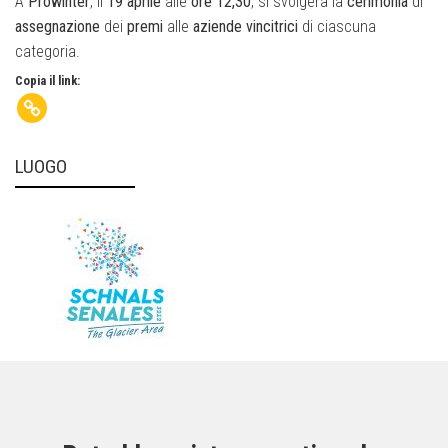
A
Prowinter
, il
19 aprile
alle
ore 12,30
, si svolgerà la
cerimonia
di
assegnazione
dei
premi
alle
aziende
vincitrici
di ciascuna
categoria.
Copia il link:
LUOGO