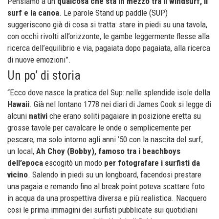
Pensiamo a un
qualcosa che sta in mezzo tra il windsurf, il
surf e la canoa
. Le parole Stand up paddle (SUP)
suggeriscono già di cosa si tratta: stare in piedi su una tavola,
con occhi rivolti all’orizzonte, le gambe leggermente flesse alla
ricerca dell’equilibrio e via, pagaiata dopo pagaiata, alla ricerca
di nuove emozioni”.
Un po’ di storia
“Ecco dove nasce la pratica del Sup: nelle splendide isole della
Hawaii
. Già nel lontano 1778 nei diari di James Cook si legge di
alcuni
nativi
che erano soliti pagaiare in posizione eretta su
grosse tavole per cavalcare le onde o semplicemente per
pescare, ma solo intorno agli anni ’50 con la nascita del surf,
un local,
Ah Choy (Bobby), famoso tra i beachboys
dell’epoca
escogitò un modo
per fotografare i surfisti da
vicino
. Salendo in piedi su un longboard, facendosi prestare
una pagaia e remando fino al break point poteva scattare foto
in acqua da una prospettiva diversa e più realistica. Nacquero
cosi le prima immagini dei surfisti pubblicate sui quotidiani