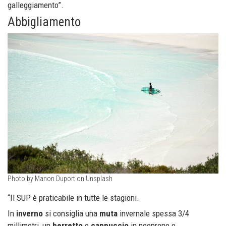
galleggiamento”.
Abbigliamento
Photo by Manon Duport on Unsplash
“Il SUP è praticabile in tutte le stagioni.
In
inverno
si consiglia una
muta
invernale spessa 3/4
millimetri, un
berretto
o
cappuccio
in neoprene e