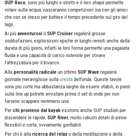
SUP Race
, sono più lunghi e stretti e il loro shape permette
volare sulla acqua, nasceranno competizioni sia con gli amici
che con se stessi per battere il tempo precedente sul giro del
lago.
Ai più
avventurosi
il
SUP Cruiser
regalerà grosse
soddisfazioni, esplorazioni epiche in luoghi remoti anche della
durata di pIù giorni, infatti la loro forma permette una pagaiata
fluida e una capacità di carico notevole per stivare
l’attrezzatura per il bivacco.
Alla
personalità radicale
un ottimo
SUP Wave
regalerà
giornate meravigliose sulla
cresta
dell’onda. Queste tavole
sono più corte ma abbastanza larghe da essere stabili, in piedi
sulla line up potrete avvistare prima il set di onde per non
farvene scappare nemmeno una.
Per
chi proviene dal kayak
esistono anche SUP studiati per
discendere le rapide,
SUP River
, molto robusti dotati di pinne
flessibili e corte, ovviamente gonfiabili.
Per chi è alla
ricerca del relax
o della meditazione o della