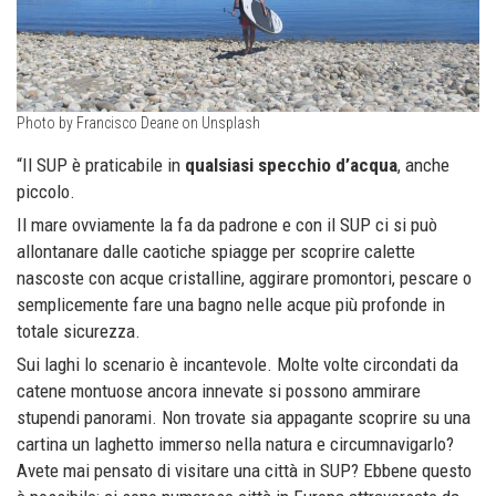
Photo by Francisco Deane on Unsplash
“Il SUP è praticabile in
qualsiasi specchio d’acqua
, anche
piccolo.
Il mare ovviamente la fa da padrone e con il SUP ci si può
allontanare dalle caotiche spiagge per scoprire calette
nascoste con acque cristalline, aggirare promontori, pescare o
semplicemente fare una bagno nelle acque più profonde in
totale sicurezza.
Sui laghi lo scenario è incantevole. Molte volte circondati da
catene montuose ancora innevate si possono ammirare
stupendi panorami. Non trovate sia appagante scoprire su una
cartina un laghetto immerso nella natura e circumnavigarlo?
Avete mai pensato di visitare una città in SUP? Ebbene questo