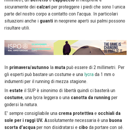
sicuramente dei
calzari
per proteggere i piedi che sono l unica
parte del nostro corpo a contatto con l’acqua. In particolari
situazioni anche i
guanti
in neoprene aperti sui palmi possono
risultare utili.
In
primavera/autunno
la
muta
può essere di 2 millimetri. Per
gli esperti può bastare un costume e una
lycra
da 1 mm o
indumenti per il running di mezza stagione.
In
estate
il SUP è sinonimo di libertà quindi ci basterà un
costume
, una lycra leggera o una
canotta da running
per
godersi la natura.
E’ sempre consigliabile una
crema protettiva
e
occhiali da
sole per i raggi UV. A
ssolutamente necessaria è una
buona
scorta d’acqua
per non disidratarsi e
cibo
da portare con sé.