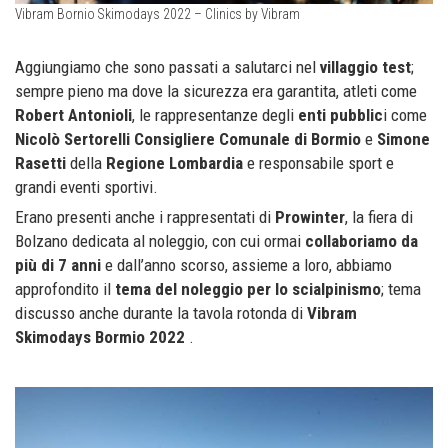
Vibram Bornio Skimodays 2022 – Clinics by Vibram
Aggiungiamo che sono passati a salutarci nel
villaggio test
;
sempre pieno ma dove la sicurezza era garantita, atleti come
Robert Antonioli
, le rappresentanze degli
enti pubblic
i come
Nicolò Sertorelli Consigliere Comunale di Bormio
e
Simone
Rasetti
della
Regione Lombardia
e responsabile sport e
grandi eventi sportivi.
Erano presenti anche i rappresentati di
Prowinter
, la fiera di
Bolzano dedicata al noleggio, con cui ormai
collaboriamo da
più di 7 anni
e dall’anno scorso, assieme a loro, abbiamo
approfondito il
tema del noleggio per lo scialpinismo
; tema
discusso anche durante la tavola rotonda di
Vibram
Skimodays Bormio 2022
.