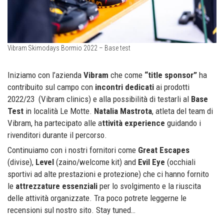
Vibram Skimodays Bormio 2022 – Base test
Iniziamo con l’azienda
Vibram
che come
“title sponsor”
ha
contribuito sul campo con
incontri dedicati
ai prodotti
2022/23 (Vibram clinics) e alla possibilità di testarli al
Base
Test
in località Le Motte.
Natalia Mastrota
, atleta del team di
Vibram, ha partecipato alle a
ttività experience
guidando i
rivenditori durante il percorso.
Continuiamo con i nostri fornitori come
Great Escapes
(divise),
Level
(zaino/welcome kit) and
Evil Eye
(occhiali
sportivi ad alte prestazioni e protezione) che ci hanno fornito
le
attrezzature essenziali
per lo svolgimento e la riuscita
delle attività organizzate. Tra poco potrete leggerne le
recensioni sul nostro sito. Stay tuned…