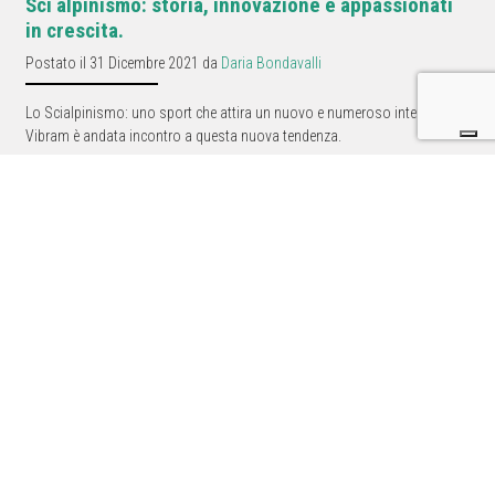
Sci alpinismo: storia, innovazione e appassionati
in crescita.
Postato il 31 Dicembre 2021 da
Daria Bondavalli
Lo Scialpinismo: uno sport che attira un nuovo e numeroso interesse |
Vibram è andata incontro a questa nuova tendenza.
Potrebbero interessarti questi
prodotti.
VIBRAM TRACTION LUG
VIBRAM ARCTIC GRIP
nuovo design tasselli per
ALL TERRAIN suola trail
le suole ISPO 2021/22
running ISPO 2021/22