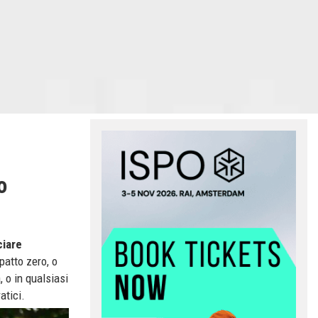
o
ciare
patto zero, o
 o in qualsiasi
atici.