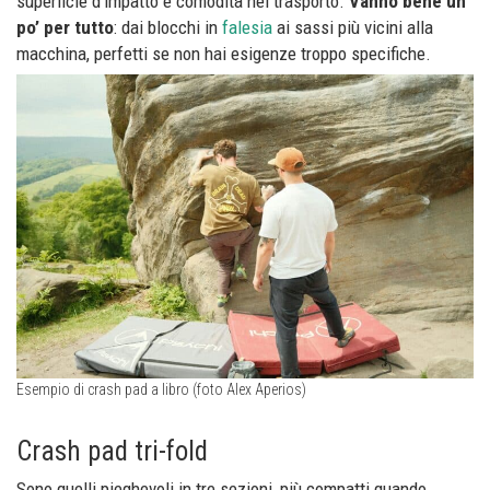
superficie d’impatto e comodità nel trasporto.
Vanno bene un
po’ per tutto
: dai blocchi in
falesia
ai sassi più vicini alla
macchina, perfetti se non hai esigenze troppo specifiche.
Esempio di crash pad a libro (foto Alex Aperios)
Crash pad tri-fold
Sono quelli pieghevoli in tre sezioni, più compatti quando