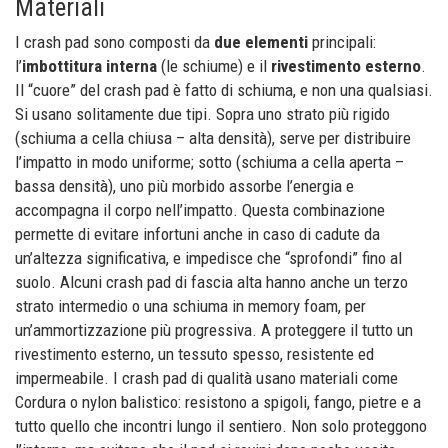
Materiali
I crash pad sono composti da
due elementi
principali:
l’
imbottitura interna
(le schiume) e il
rivestimento esterno
.
Il “cuore” del crash pad è fatto di schiuma, e non una qualsiasi.
Si usano solitamente due tipi. Sopra uno strato più rigido
(schiuma a cella chiusa – alta densità), serve per distribuire
l’impatto in modo uniforme; sotto (schiuma a cella aperta –
bassa densità), uno più morbido assorbe l’energia e
accompagna il corpo nell’impatto. Questa combinazione
permette di evitare infortuni anche in caso di cadute da
un’altezza significativa, e impedisce che “sprofondi” fino al
suolo. Alcuni crash pad di fascia alta hanno anche un terzo
strato intermedio o una schiuma in memory foam, per
un’ammortizzazione più progressiva. A proteggere il tutto un
rivestimento esterno, un tessuto spesso, resistente ed
impermeabile. I crash pad di qualità usano materiali come
Cordura o nylon balistico: resistono a spigoli, fango, pietre e a
tutto quello che incontri lungo il sentiero. Non solo proteggono