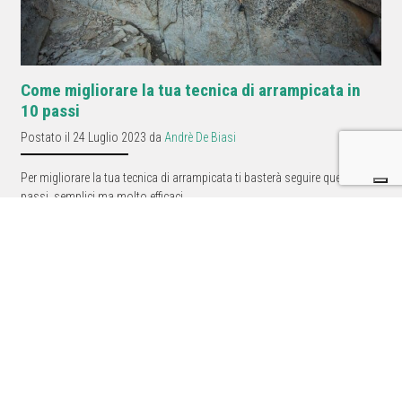
Come migliorare la tua tecnica di arrampicata in
10 passi
Postato il 24 Luglio 2023 da
Andrè De Biasi
Per migliorare la tua tecnica di arrampicata ti basterà seguire questi 10
passi, semplici ma molto efficaci.
Potrebbero interessarti questi
prodotti.
T
Kayland Phoenix GTX |
La Sportiva Skwama Lite
Scarpone semi-
| Scarpetta arrampicata
ramponabile 2026
2026