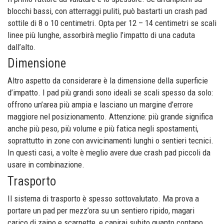
blocchi bassi, con atterraggi puliti, può bastarti un crash pad
sottile di 8 o 10 centimetri. Opta per 12 – 14 centimetri se scali
linee più lunghe, assorbirà meglio l’impatto di una caduta
dall’alto.
Dimensione
Altro aspetto da considerare è la dimensione della superficie
d’impatto. I pad più grandi sono ideali se scali spesso da solo:
offrono un’area più ampia e lasciano un margine d’errore
maggiore nel posizionamento. Attenzione: più grande significa
anche più peso, più volume e più fatica negli spostamenti,
soprattutto in zone con avvicinamenti lunghi o sentieri tecnici.
In questi casi, a volte è meglio avere due crash pad piccoli da
usare in combinazione.
Trasporto
Il sistema di trasporto è spesso sottovalutato. Ma prova a
portare un pad per mezz’ora su un sentiero ripido, magari
carico di zaino e scarpette, e capirai subito quanto contano