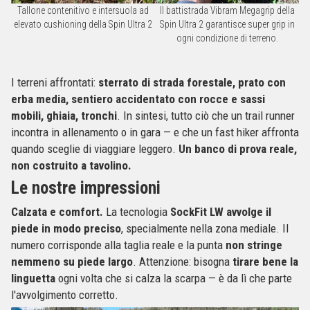
Tallone contenitivo e intersuola ad
Il battistrada Vibram Megagrip della
elevato cushioning della Spin Ultra 2
Spin Ultra 2 garantisce super grip in
ogni condizione di terreno.
I terreni affrontati:
sterrato di strada forestale, prato con
erba media, sentiero accidentato con rocce e sassi
mobili, ghiaia, tronchi
. In sintesi, tutto ciò che un trail runner
incontra in allenamento o in gara — e che un fast hiker affronta
quando sceglie di viaggiare leggero.
Un banco di prova reale,
non costruito a tavolino.
Le nostre impressioni
Calzata e comfort.
La tecnologia
SockFit LW avvolge il
piede in modo preciso
, specialmente nella zona mediale. Il
numero corrisponde alla taglia reale e la punta
non stringe
nemmeno su piede largo
. Attenzione: bisogna
tirare bene la
linguetta
ogni volta che si calza la scarpa — è da lì che parte
l'avvolgimento corretto.