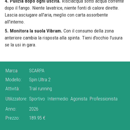
4. Pulizia dopo ogni uscita.
Risciacqua sotto acqua corrente
dopo il fango. Niente lavatrice, niente fonti di calore dirette.
Lascia asciugare all'aria, meglio con carta assorbente
all'interno.
5. Monitora la suola Vibram.
Con il consumo della zona
anteriore cambia la risposta alla spinta. Tieni d'occhio l'usura
se la usi in gara.
Marca
SCARPA
Modello:
Spin Ultra 2
Attività:
Trail running
Utilizzatore:
Sportivo
Intermedio
Agonista
Professionista
Anno:
2026
Prezzo:
189.95 €