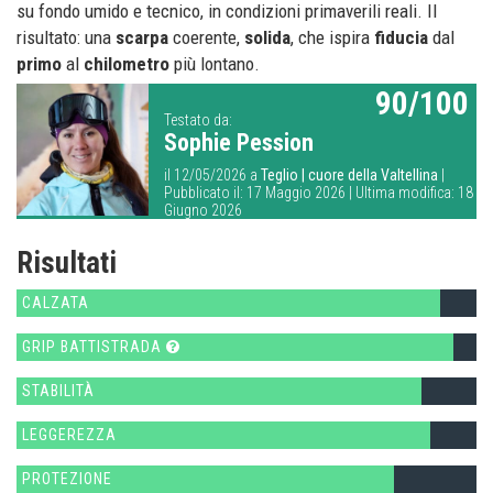
su fondo umido e tecnico, in condizioni primaverili reali. Il
risultato: una
scarpa
coerente,
solida
, che ispira
fiducia
dal
primo
al
chilometro
più lontano.
90/100
Testato da:
Sophie Pession
il 12/05/2026 a
Teglio | cuore della Valtellina
|
Pubblicato il: 17 Maggio 2026 | Ultima modifica: 18
Giugno 2026
Risultati
CALZATA
GRIP BATTISTRADA
STABILITÀ
LEGGEREZZA
PROTEZIONE