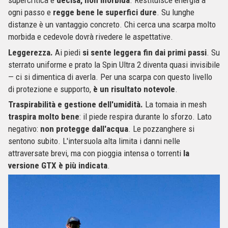
supercritica è
decisa, non morbida
. Restituisce energia a
ogni passo e
regge bene le superfici dure
. Su lunghe
distanze è un vantaggio concreto. Chi cerca una scarpa molto
morbida e cedevole dovrà rivedere le aspettative.
Leggerezza.
Ai piedi
si sente leggera fin dai primi passi
. Su
sterrato uniforme e prato la Spin Ultra 2 diventa quasi invisibile
— ci si dimentica di averla. Per una scarpa con questo livello
di protezione e supporto,
è un risultato notevole
.
Traspirabilità e gestione dell'umidità.
La tomaia in mesh
traspira molto bene
: il piede respira durante lo sforzo. Lato
negativo:
non protegge dall'acqua
. Le pozzanghere si
sentono subito. L'intersuola alta limita i danni nelle
attraversate brevi, ma con pioggia intensa o torrenti
la
versione GTX è più indicata
.