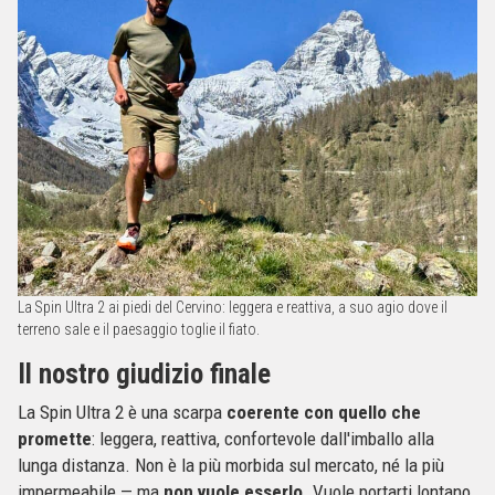
La Spin Ultra 2 ai piedi del Cervino: leggera e reattiva, a suo agio dove il
terreno sale e il paesaggio toglie il fiato.
Il nostro giudizio finale
La Spin Ultra 2 è una scarpa
coerente con quello che
promette
: leggera, reattiva, confortevole dall'imballo alla
lunga distanza. Non è la più morbida sul mercato, né la più
impermeabile — ma
non vuole esserlo
. Vuole portarti lontano