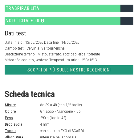
TRASPIRABILITÀ
VOTO TOTALE 90
Dati test
Data inizio : 12/05/2026 Data fine : 14/05/2026
Campo test :
Cervinia, Valtournenche
Descrizione terreno :
Misto, sterrato, roccioso, erba, torrente
Meteo :
Soleggiato, ventoso
Temperatura aria :
12°C/15°C
SCOPRI DI PIÙ SULLE NOSTRE RECENSIONI
Scheda tecnica
Misure
da 39 a 48 (con 1/2 taglie)
Colore
Ghiaccio - Arancione Fluo
Peso
290 g (taglia 42)
Drop suola
4 mm
Tomaia
con sistema EXO di SCARPA
Allacciatura
integrata nella tomaia