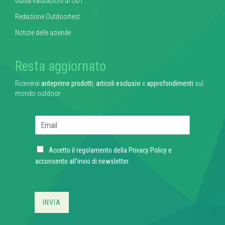
Guida valutazioni di ODT
Redazione Outdoortest
Notizie delle aziende
Resta aggiornato
Riceverai
anteprime prodotti
,
articoli esclusivi
e
approfondimenti
sul
mondo outdoor
E
m
a
C
i
Accetto il regolamento della
Privacy Policy
e
h
l
acconsento all'invio di newsletter.
e
*
c
k
b
INVIA
o
x