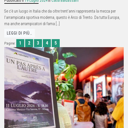
Pubblicato il
19 Luglio 2024
Catia Baldassarri
di
Se c’è un luogo in Italia che da oltre trent’anni rappresenta la mecca per
l’arrampicata sportiva moderna, questo è Arco di Trento. Da tutta Europa,
ma anche arrampicatori di fama […]
LEGGI DI PIÙ…
1
2
3
4
5
Pagine: